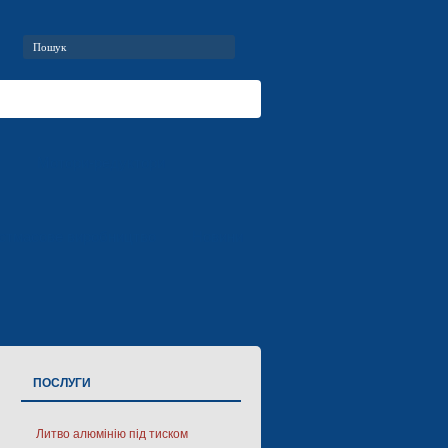
т
Мотори-редуктори
стмасове виробництво
Новини
ПОСЛУГИ
Литво алюмінію під тиском