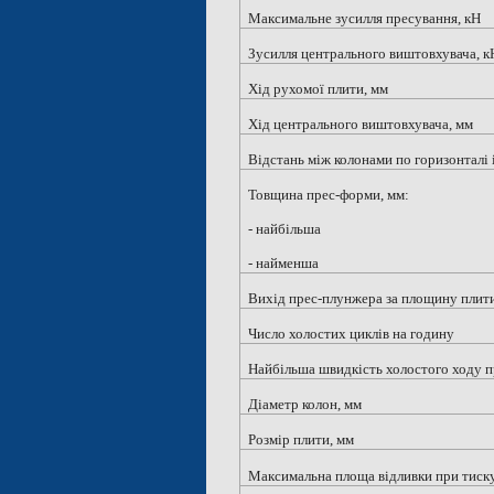
Максимальне зусилля пресування, кН
Зусилля центрального виштовхувача, к
Хід рухомої плити, мм
Хід центрального виштовхувача, мм
Відстань між колонами по горизонталі і
Товщина прес-форми, мм:
- найбільша
- найменша
Вихід прес-плунжера за площину плити
Число холостих циклів на годину
Найбільша швидкість холостого ходу п
Діаметр колон, мм
Розмір плити, мм
Максимальна площа відливки при тиску