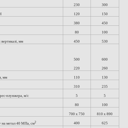
230
300
Н
120
150
380
450
80
100
 вертикалі, мм
450
530
500
600
220
260
, мм
110
130
310
235
рес-плунжера, м/с
5
5
80
100
700 х 750
810 x 890
2
400
625
 на метал 40 МПа, см