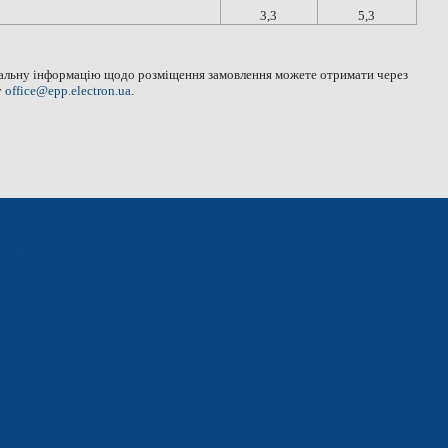
3,3
5,3
етальну інформацію щодо розміщення замовлення можете отримати через
у
office@epp.electron.ua
.
ї «Електрон»
СП ТОВ «СФЕРОС-ЕЛЕКТРОН»
ФІНАН
«ЕЛЕКТ
ЗАВОД «ПОЛІМЕР-ЕЛЕКТРОН»
ТЕЛЕВІ
ОКРЕМЕ КОНСТРУКТОРСЬКЕ БЮРО «ТЕКОН-
ЕЛЕКТРОН»
О
ТЗОВ «ЗАВОД ЕЛЕКТРОНПОБУТПРИЛАД»