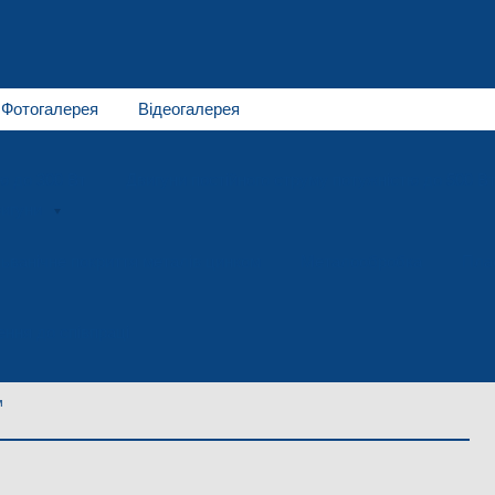
Фотогалерея
Відеогалерея
ю до 300 Вт
Двигуни постійного струму потужністю до 500 В
игуни
ьванічне покриття металів цинком
Металообробка
Пла
ння до співпраці
м