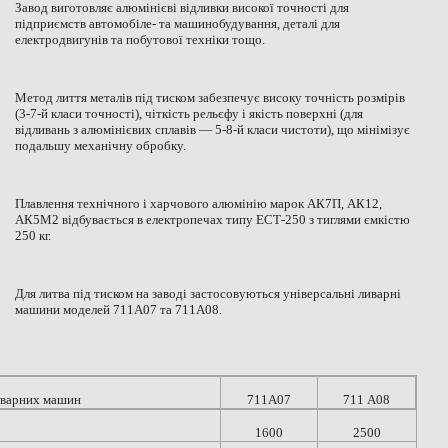
Завод виготовляє алюмінієві відливки високої точності для
підприємств автомобіле- та машинобудування, деталі для
електродвигунів та побутової техніки тощо.
Метод лиття металів під тиском забезпечує високу точність розмірів
(3-7-й класи точності), чіткість рельєфу і якість поверхні (для
відливань з алюмінієвих сплавів — 5-8-й класи чистоти), що мінімізує
подальшу механічну обробку.
Плавлення технічного і харчового алюмінію марок АК7П, АК12,
АК5М2 відбувається в електропечах типу ЕСТ-250 з тиглями ємкістю
250 кг.
Для литва під тиском на заводі застосовуються універсальні ливарні
машини моделей 711А07 та 711А08.
ливарних машин
711А07
711 А08
1600
2500