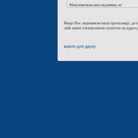
Максимальна вага відливки, кг
Якщо Вас зацікавили наші пропозиції, д
свій запит електронною поштою на адрес
версія для друку
Підприємства корпораці
КОНЦЕРН «ЕЛЕКТРОН»
ТОВ «ЕЛЕКТРОНМАШ»
ЗАВОД «ЕЛЕКТРОНМАШ»
НАУКОВО-ВИРОБНИЧЕ ПІДПРИЄМСТВ
«КАРАТ»