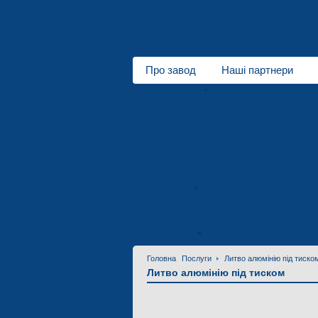
Про завод
Наші партнери
Про завод
Двигуни змінного струму потужніст
Електродв
BLDC (Безколекторні)
Литво алюмінію під тиском
Гал
Послуги
Контактна інформація
Запроше
Контакти
Головна
Послуги
Литво алюмінію під тиско
Литво алюмінію під тиском