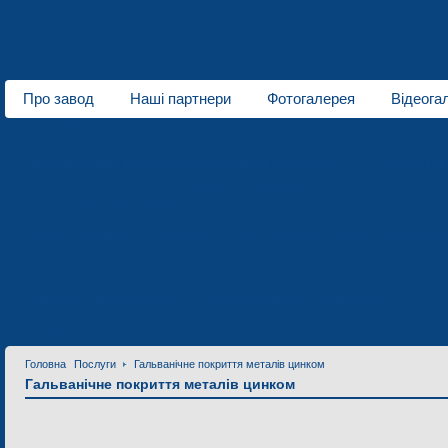
Про завод
Наші партнери
Фотогалерея
Відеога
Про завод
Двигуни змінного струму потужністю до 300 Вт
Двигуни п
Електродвигуни
BLDC (Безколекторні)
Литво алюмінію під тиском
Гальванічне покриття металі
Послуги
Контактна інформація
Запрошення до співпраці
Контакти
Головна
Послуги
Гальванічне покриття металів цинком
Гальванічне покриття металів цинком