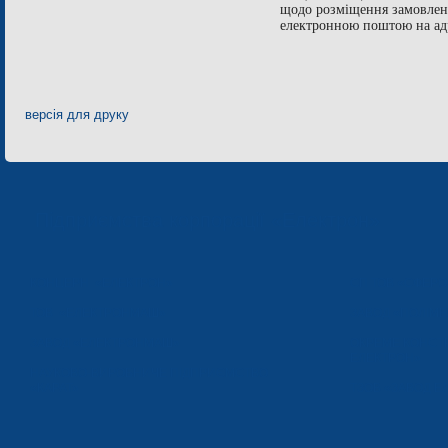
щодо розміщення замовленн
електронною поштою на а
версія для друку
Підприємства корпорації «Електрон»
КОНЦЕРН «ЕЛЕКТРОН»
СП ТОВ «СФЕР
ТОВ «ЕЛЕКТРОНМАШ»
ЗАВОД «ПОЛІМЕ
ЗАВОД «ЕЛЕКТРОНМАШ»
ОКРЕМЕ КОНСТ
ЕЛЕКТРОН»
НАУКОВО-ВИРОБНИЧЕ ПІДПРИЄМСТВО
«КАРАТ»
ТЗОВ «ЗАВОД 