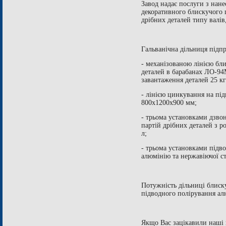
Завод надає послуги з нане
декоративного блискучого 
дрібних деталей типу валі
Гальванічна дільниця підп
- механізованою лінією бл
деталей в барабанах ЛО-9
завантаження деталей 25 кг
- лінією цинкування на під
800х1200х900 мм;
- трьома установками дзво
партій дрібних деталей з 
л;
- трьома установками підво
алюмінію та нержавіючої ст
Потужність дільниці блиск
підводного полірування алю
Якщо Вас зацікавили наші 