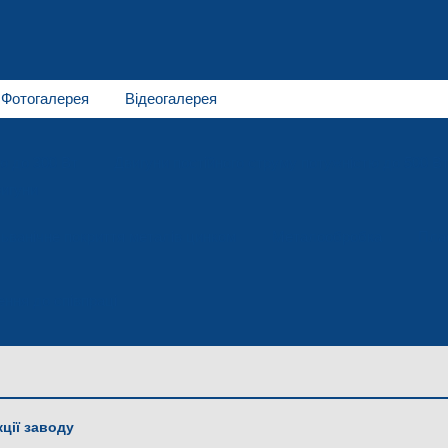
Фотогалерея
Відеогалерея
ю до 300 Вт
Двигуни постійного струму потужністю до 500 В
игуни
ьванічне покриття металів цинком
Металообробка
Пла
ння до співпраці
ції заводу