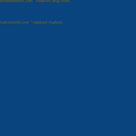
netmarketworld.com ">darknet drug store
etmarketworld.com ">darknet markets
8
Наступна »