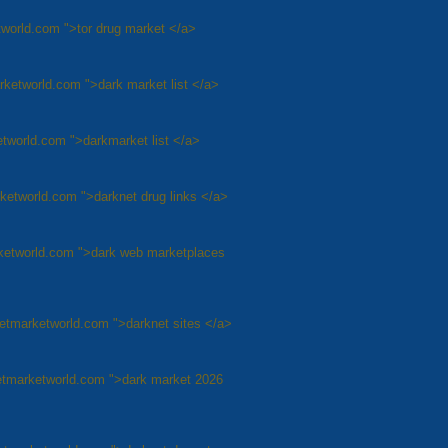
tworld.com ">tor drug market </a>
rketworld.com ">dark market list </a>
etworld.com ">darkmarket list </a>
ketworld.com ">darknet drug links </a>
arketworld.com ">dark web marketplaces
netmarketworld.com ">darknet sites </a>
netmarketworld.com ">dark market 2026