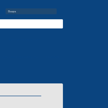
т
Мотори-редуктори
стмасове виробництво
Новини