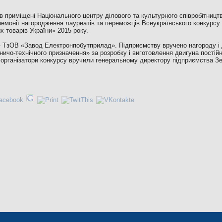
в приміщені Національного центру ділового та культурного співробітницт
ремонії нагородження лауреатів та переможців Всеукраїнського конкурсу я
х товарів України» 2015 року.
- ТзОВ «Завод Електронпобутприлад». Підприємству вручено нагороду і
ничо-технічного призначення» за розробку і виготовлення двигуна постій
 організатори конкурсу вручили генеральному директору підприємства 