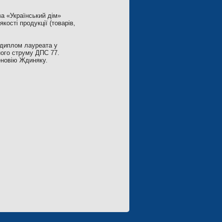
ва «Український дім»
кості продукції (товарів,
 диплом лауреата у
ного струму ДПС 77.
Зеновію Ждиняку.