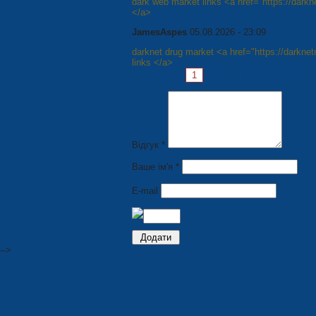
dark web market links <a href="https://dark
</a>
JamesAspes
05.08.2026 - 23:09
darknet drug market <a href="https://darkn
links </a>
Сторінки:
1
2
3
4
5
6
7
Відгук *
Ваше ім'я *
E-mail
-->