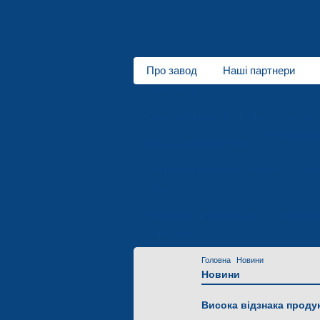
Про завод
Наші партнери
Про завод
Двигуни змінного струму потужніст
Електродв
BLDC (Безколекторні)
Литво алюмінію під тиском
Гал
Послуги
Контактна інформація
Запроше
Контакти
Головна
Новини
Новини
Висока відзнака продук